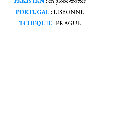
PAKISTAN
: en globe-trotter
PORTUGAL
: LISBONNE
TCHEQUIE
: PRAGUE
REPUBLIQUE DOMICAINE
:
en catamaran
SAINTE LUCIE
: en catamaran
SAINT BARTH
: catamaran,
tourisme
SAINT MARTIN
: touriste et
catamaran
SENEGAL
: 2 séjours touristiques